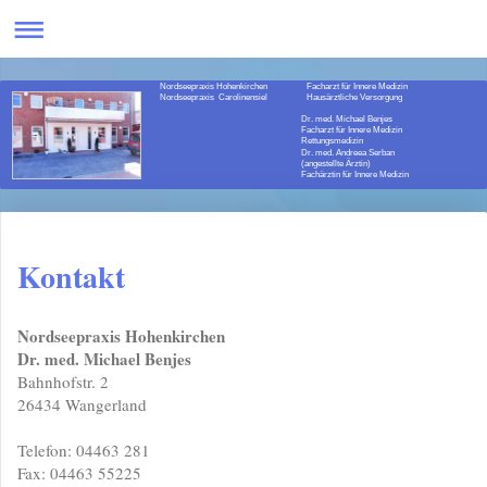
Nordseepraxis Hohenkirchen Facharzt für Innere Medizin
Nordseepraxis Carolinensiel Hausärztliche Versorgung
Dr. med. Michael Benjes
Facharzt für Innere Medizin
Rettungsmedizin
Dr. med. Andreea Serban
(angestellte Ärztin)
Fachärztin für Innere Medizin
Kontakt
Nordseepraxis Hohenkirchen
Dr. med. Michael Benjes
Bahnhofstr. 2
26434 Wangerland
Telefon: 04463 281
Fax: 04463 55225